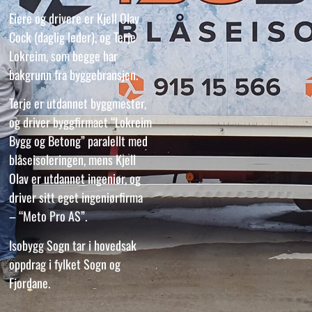
Eiere og drivere er Kjell Olav
Cock (daglig leder), og Terje
Lokreim, som begge har
bakgrunn fra byggebransjen.
Terje er utdannet byggmester,
og driver byggfirmaet “Lokreim
Bygg og Betong” paralellt med
blåseisoleringen, mens Kjell
Olav er utdannet ingeniør, og
driver sitt eget ingeniørfirma
– “Meto Pro AS”.
Isobygg Sogn tar i hovedsak
oppdrag i fylket Sogn og
Fjordane.