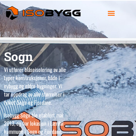
Sogn
Vi utfører blåseisolering av alle
typer konstruksjoner, både i
nybygg og eldre bygninger. Vi
tar oppdrag av alle størrelser i
fylket Sogn og Fjordane.
Isobygg Sogn ble etablert mai
2013, og har lokasjon i Lærdal
kommune i Sogn og Fjordane.