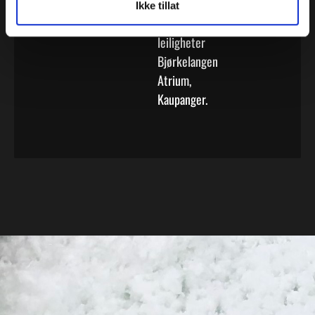
(gitterdragere)
Ikke tillat
i 24
leiligheter
Bjørkelangen
Atrium,
Kaupanger.