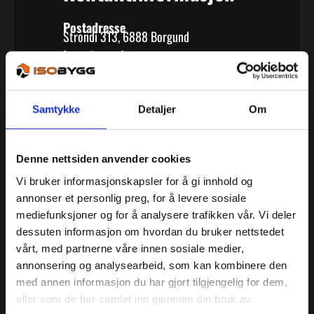
Postadresse
Strondi 313, 6888 Borgund
Leveringsadresse
Håbakken 7, 6887 Lærdal
Organisasjonsnummer
911 920 603
Daglig Leder
Samtykke
Detaljer
Om
Kjell Olav Cock
E-postadresse
post.sogn@isobygg.no
Denne nettsiden anvender cookies
Telefon
91 51 55 66
Vi bruker informasjonskapsler for å gi innhold og
annonser et personlig preg, for å levere sosiale
mediefunksjoner og for å analysere trafikken vår. Vi deler
Facebook
dessuten informasjon om hvordan du bruker nettstedet
vårt, med partnerne våre innen sosiale medier,
annonsering og analysearbeid, som kan kombinere den
med annen informasjon du har gjort tilgjengelig for dem,
eller som de har samlet inn gjennom din bruk av