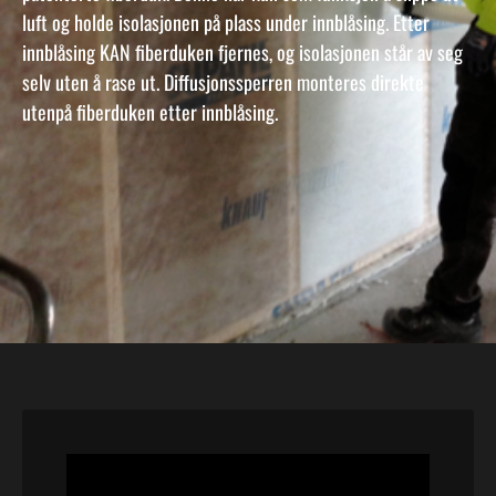
luft og holde isolasjonen på plass under innblåsing. Etter
innblåsing KAN fiberduken fjernes, og isolasjonen står av seg
selv uten å rase ut. Diffusjonssperren monteres direkte
utenpå fiberduken etter innblåsing.