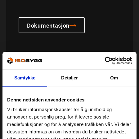
Dokumentasjon
Vi har samlet sammen ofte stilte spørsmål og
laget en egen artikkel på dette. Lurer du på noe
Samtykke
Detaljer
Om
så er det verdt å ta en titt!
Denne nettsiden anvender cookies
Vi bruker informasjonskapsler for å gi innhold og
Spørsmål & Svar
annonser et personlig preg, for å levere sosiale
mediefunksjoner og for å analysere trafikken vår. Vi deler
dessuten informasjon om hvordan du bruker nettstedet